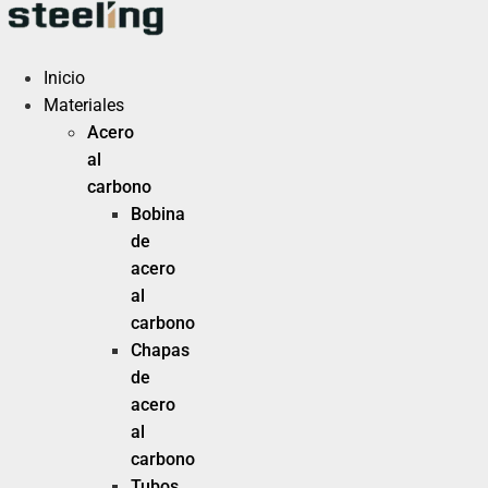
Ir
al
contenido
Inicio
Materiales
Acero
al
carbono
Bobina
de
acero
al
carbono
Chapas
de
acero
al
carbono
Tubos