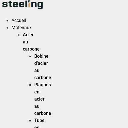
Aller
au
contenu
Accueil
Matériaux
Acier
au
carbone
Bobine
d’acier
au
carbone
Plaques
en
acier
au
carbone
Tube
en