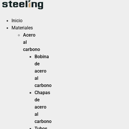
Ir
al
contenido
Inicio
Materiales
Acero
al
carbono
Bobina
de
acero
al
carbono
Chapas
de
acero
al
carbono
Tubos