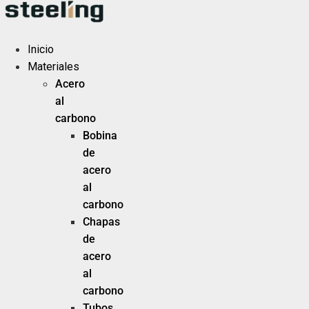
Ir
al
contenido
Inicio
Materiales
Acero
al
carbono
Bobina
de
acero
al
carbono
Chapas
de
acero
al
carbono
Tubos