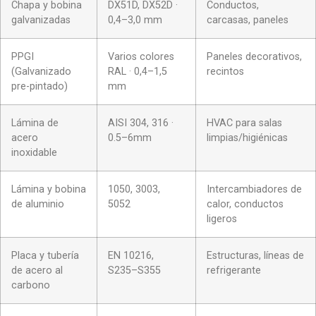
Chapa y bobina
DX51D, DX52D ·
Conductos,
galvanizadas
0,4–3,0 mm
carcasas, paneles
PPGI
Varios colores
Paneles decorativos,
(Galvanizado
RAL · 0,4–1,5
recintos
pre-pintado)
mm
Lámina de
AISI 304, 316 ·
HVAC para salas
acero
0.5–6mm
limpias/higiénicas
inoxidable
Lámina y bobina
1050, 3003,
Intercambiadores de
de aluminio
5052
calor, conductos
ligeros
Placa y tubería
EN 10216,
Estructuras, líneas de
de acero al
S235–S355
refrigerante
carbono