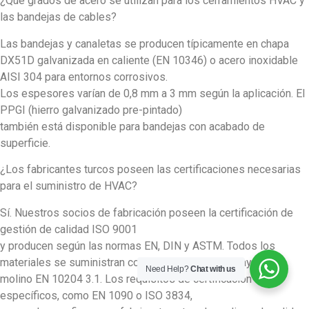
¿Qué grados de acero se utilizan para los cerramientos HVAC y
las bandejas de cables?
Las bandejas y canaletas se producen típicamente en chapa
DX51D galvanizada en caliente (EN 10346) o acero inoxidable
AISI 304 para entornos corrosivos.
Los espesores varían de 0,8 mm a 3 mm según la aplicación. El
PPGI (hierro galvanizado pre-pintado)
también está disponible para bandejas con acabado de
superficie.
¿Los fabricantes turcos poseen las certificaciones necesarias
para el suministro de HVAC?
Sí. Nuestros socios de fabricación poseen la certificación de
gestión de calidad ISO 9001
y producen según las normas EN, DIN y ASTM. Todos los
materiales se suministran con certificados de ensayo de
Need Help?
Chat with us
molino EN 10204 3.1. Los requisitos de certificación
específicos, como EN 1090 o ISO 3834,