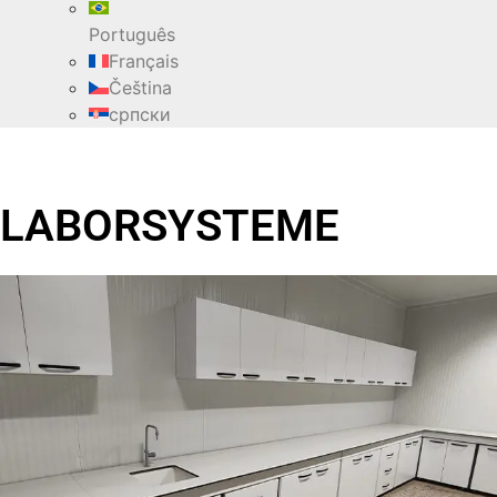
Português
Français
Čeština
српски
LABORSYSTEME