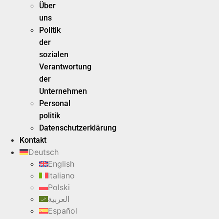
Über
uns
Politik
der
sozialen
Verantwortung
der
Unternehmen
Personal
politik
Datenschutzerklärung
Kontakt
Deutsch
English
Italiano
Polski
العربية
Español