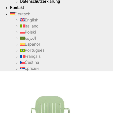
Datenschutzerklärung
Kontakt
Deutsch
English
Italiano
Polski
العربية
Español
Português
Français
Čeština
српски