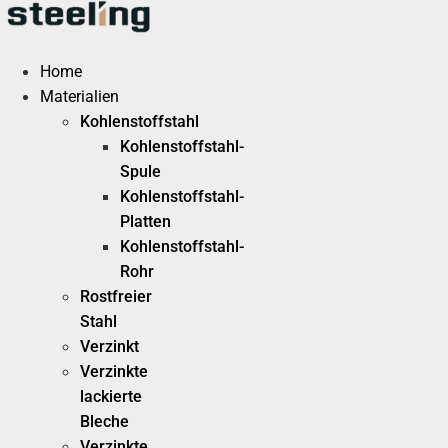
Zum
Inhalt
springen
Home
Materialien
Kohlenstoffstahl
Kohlenstoffstahl-
Spule
Kohlenstoffstahl-
Platten
Kohlenstoffstahl-
Rohr
Rostfreier
Stahl
Verzinkt
Verzinkte
lackierte
Bleche
Verzinkte