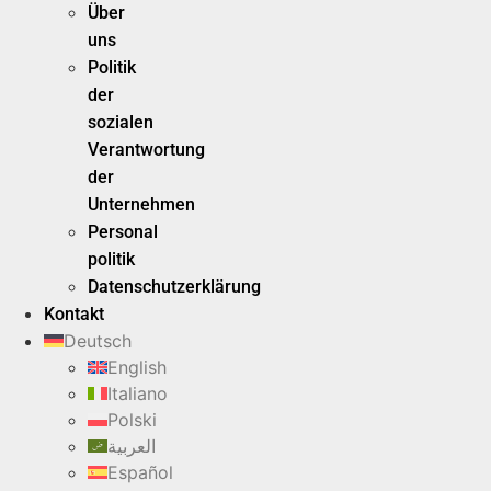
Über
uns
Politik
der
sozialen
Verantwortung
der
Unternehmen
Personal
politik
Datenschutzerklärung
Kontakt
Deutsch
English
Italiano
Polski
العربية
Español