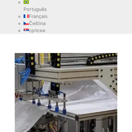
Português
Français
Čeština
српски