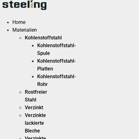
Zum
Inhalt
springen
Home
Materialien
Kohlenstoffstahl
Kohlenstoffstahl-
Spule
Kohlenstoffstahl-
Platten
Kohlenstoffstahl-
Rohr
Rostfreier
Stahl
Verzinkt
Verzinkte
lackierte
Bleche
Verzinkte