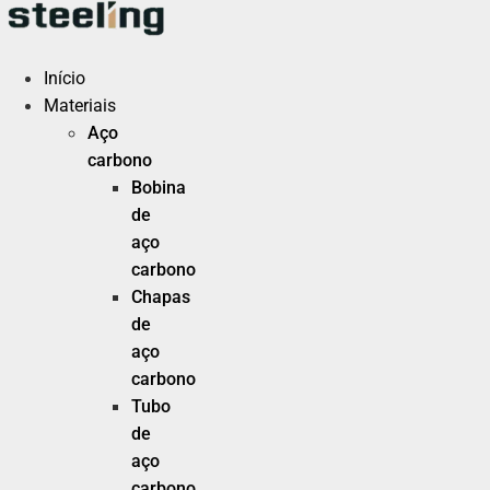
Ir
para
o
Início
conteúdo
Materiais
Aço
carbono
Bobina
de
aço
carbono
Chapas
de
aço
carbono
Tubo
de
aço
carbono