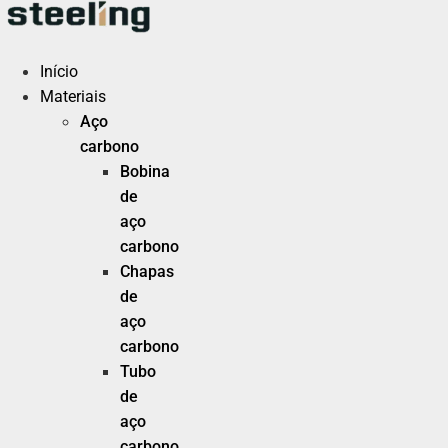
Ir
para
o
Início
conteúdo
Materiais
Aço
carbono
Bobina
de
aço
carbono
Chapas
de
aço
carbono
Tubo
de
aço
carbono