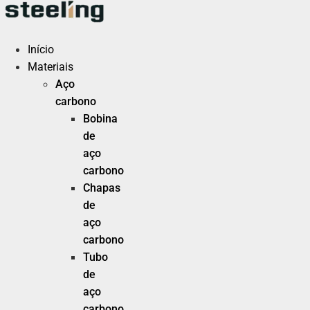
Ir
para
o
Início
conteúdo
Materiais
Aço
carbono
Bobina
de
aço
carbono
Chapas
de
aço
carbono
Tubo
de
aço
carbono