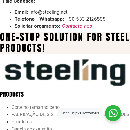
Fale Conosco:
Email:
info@steeling.net
Telefone – Whatsapp:
+90 533 2126595
Solicitar orçamento:
Contacte-nos
ONE-STOP SOLUTION FOR STEEL
PRODUCTS!
PRODUCTS
Corte no tamanho certo
Need Help?
Chat with us
FABRICAÇÃO DE SISTEMAS DE FREIO PARA CAMINHÕES
Fixadores
Capela de exaustão