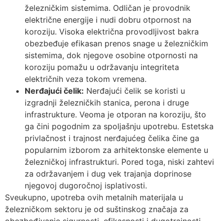
železničkim sistemima. Odličan je provodnik
električne energije i nudi dobru otpornost na
koroziju. Visoka električna provodljivost bakra
obezbeđuje efikasan prenos snage u železničkim
sistemima, dok njegove osobine otpornosti na
koroziju pomažu u održavanju integriteta
električnih veza tokom vremena.
Nerđajući čelik:
Nerđajući čelik se koristi u
izgradnji železničkih stanica, perona i druge
infrastrukture. Veoma je otporan na koroziju, što
ga čini pogodnim za spoljašnju upotrebu. Estetska
privlačnost i trajnost nerđajućeg čelika čine ga
popularnim izborom za arhitektonske elemente u
železničkoj infrastrukturi. Pored toga, niski zahtevi
za održavanjem i dug vek trajanja doprinose
njegovoj dugoročnoj isplativosti.
Sveukupno, upotreba ovih metalnih materijala u
železničkom sektoru je od suštinskog značaja za
obezbeđivanje sigurnosti, efikasnosti i dugotrajnosti