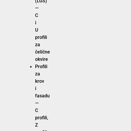
(LGS)
—
C
i
U
profili
za
čelične
okvire
Profili
za
krov
i
fasadu
—
C
profili,
Z