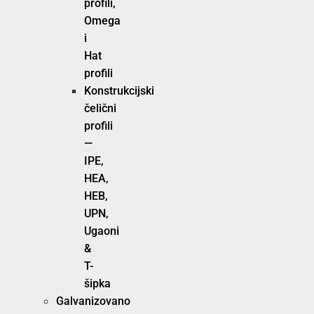
profili,
Omega
i
Hat
profili
Konstrukcijski
čelični
profili
—
IPE,
HEA,
HEB,
UPN,
Ugaoni
&
T-
šipka
Galvanizovano