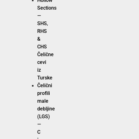
Hollow
Sections
—
SHS,
RHS
&
CHS
Čelične
cevi
iz
Turske
Čelični
profili
male
debljine
(LGS)
—
C