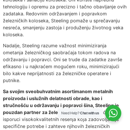
tehnologiju i opremu za precizno i tačno obavljanje ovih
zadataka. Redovnim održavanjem i popravkom
železničkih koloseka, Steeling pomaže u sprečavanju
nesreća, smanjenju zastoja i produženju životnog veka
koloseka.
Nadalje, Steeling razume važnost minimiziranja
ometanja železničkog saobraćaja tokom radova na
održavanju i popravci. Oni se trude da zadatke završe
efikasno i u najkraćem mogućem roku, minimizirajući
bilo kakve neprijatnosti za železničke operatere i
putnike.
Sa svojim sveobuhvatnim asortimanom metalnih
proizvoda i uslužnih delatnosti obrade, kao i
stručnošću u održavanju i popravci šina, Steeling je
pouzdan partner za železnički sektor.
Posvećeni su
Need Help?
Chat with us
isporuci visokokvalitetnih rešenja koja zadovoljavaju
specifične potrebe i zahteve njihovih železničkih