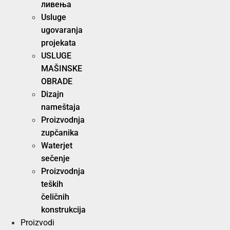
ливења
Usluge
ugovaranja
projekata
USLUGE
MAŠINSKE
OBRADE
Dizajn
nameštaja
Proizvodnja
zupčanika
Waterjet
sečenje
Proizvodnja
teških
čeličnih
konstrukcija
Proizvodi