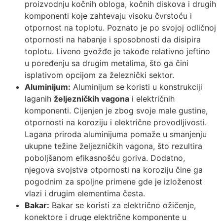
proizvodnju kočnih obloga, kočnih diskova i drugih
komponenti koje zahtevaju visoku čvrstoću i
otpornost na toplotu. Poznato je po svojoj odličnoj
otpornosti na habanje i sposobnosti da disipira
toplotu. Liveno gvožđe je takođe relativno jeftino
u poređenju sa drugim metalima, što ga čini
isplativom opcijom za železnički sektor.
Aluminijum:
Aluminijum se koristi u konstrukciji
laganih
željezničkih vagona
i električnih
komponenti. Cijenjen je zbog svoje male gustine,
otpornosti na koroziju i električne provodljivosti.
Lagana priroda aluminijuma pomaže u smanjenju
ukupne težine željezničkih vagona, što rezultira
poboljšanom efikasnošću goriva. Dodatno,
njegova svojstva otpornosti na koroziju čine ga
pogodnim za spoljne primene gde je izloženost
vlazi i drugim elementima česta.
Bakar:
Bakar se koristi za električno ožičenje,
konektore i druge električne komponente u