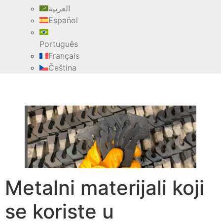
العربية
Español
Português
Français
Čeština
Metalni materijali koji
se koriste u