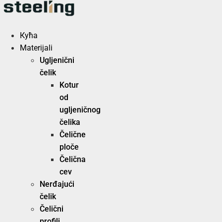
Скочите
на
садржај
Кућа
Materijali
Ugljenični
čelik
Kotur
od
ugljeničnog
čelika
Čelične
ploče
Čelična
cev
Nerđajući
čelik
Čelični
profili