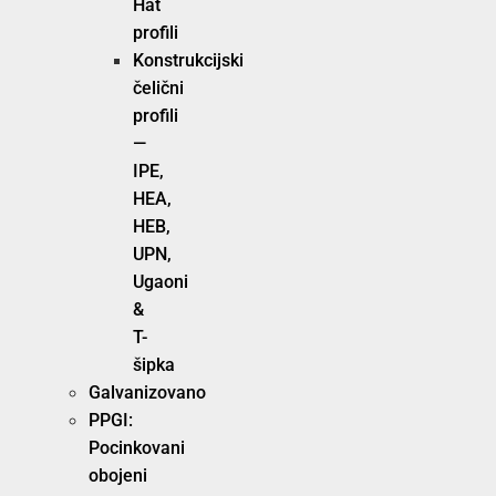
Hat
profili
Konstrukcijski
čelični
profili
—
IPE,
HEA,
HEB,
UPN,
Ugaoni
&
T-
šipka
Galvanizovano
PPGI:
Pocinkovani
obojeni