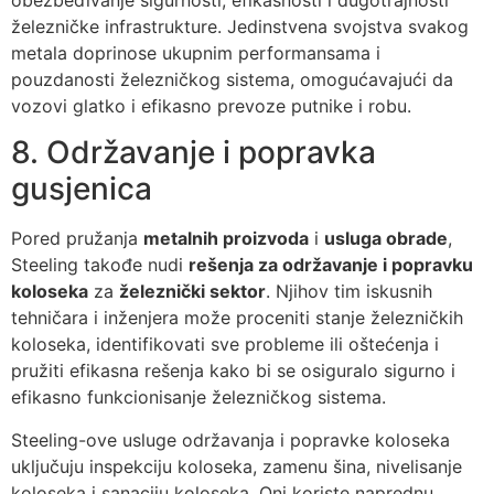
železničke infrastrukture. Jedinstvena svojstva svakog
metala doprinose ukupnim performansama i
pouzdanosti železničkog sistema, omogućavajući da
vozovi glatko i efikasno prevoze putnike i robu.
8. Održavanje i popravka
gusjenica
Pored pružanja
metalnih proizvoda
i
usluga obrade
,
Steeling takođe nudi
rešenja za održavanje i popravku
koloseka
za
železnički sektor
. Njihov tim iskusnih
tehničara i inženjera može proceniti stanje železničkih
koloseka, identifikovati sve probleme ili oštećenja i
pružiti efikasna rešenja kako bi se osiguralo sigurno i
efikasno funkcionisanje železničkog sistema.
Steeling-ove usluge održavanja i popravke koloseka
uključuju inspekciju koloseka, zamenu šina, nivelisanje
koloseka i sanaciju koloseka. Oni koriste naprednu