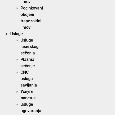
limovi
Pocinkovani
obojeni
trapezoidni
limovi
Usluge
Usluge
laserskog
sečenja
Plazma
sečenje
CNC
usluga
savijanja
Услуге
ливења
Usluge
ugovaranja