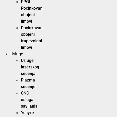
PPGI:
Pocinkovani
obojeni
limovi
Pocinkovani
obojeni
trapezoidni
limovi
Usluge
Usluge
laserskog
sečenja
Plazma
sečenje
CNC
usluga
savijanja
Услуге