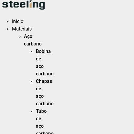
Ir
para
o
Início
conteúdo
Materiais
Aço
carbono
Bobina
de
aço
carbono
Chapas
de
aço
carbono
Tubo
de
aço
carbono