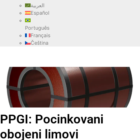
العربية
Español
Português
Français
Čeština
PPGI: Pocinkovani
obojeni limovi