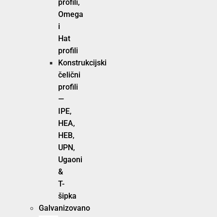
profili,
Omega
i
Hat
profili
Konstrukcijski
čelični
profili
—
IPE,
HEA,
HEB,
UPN,
Ugaoni
&
T-
šipka
Galvanizovano