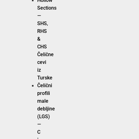
Hollow
Sections
—
SHS,
RHS
&
CHS
Čelične
cevi
iz
Turske
Čelični
profili
male
debljine
(LGS)
—
C