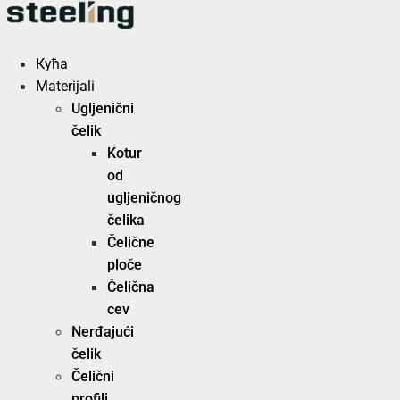
Скочите
на
садржај
Кућа
Materijali
Ugljenični
čelik
Kotur
od
ugljeničnog
čelika
Čelične
ploče
Čelična
cev
Nerđajući
čelik
Čelični
profili