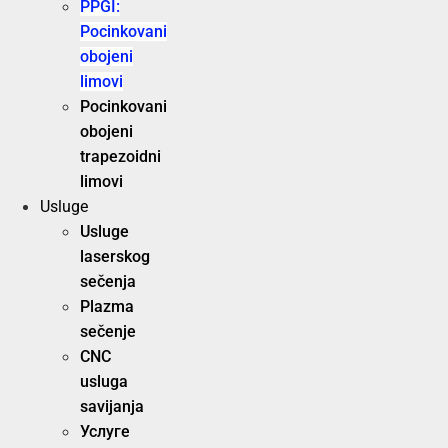
PPGI:
Pocinkovani
obojeni
limovi
Pocinkovani
obojeni
trapezoidni
limovi
Usluge
Usluge
laserskog
sečenja
Plazma
sečenje
CNC
usluga
savijanja
Услуге