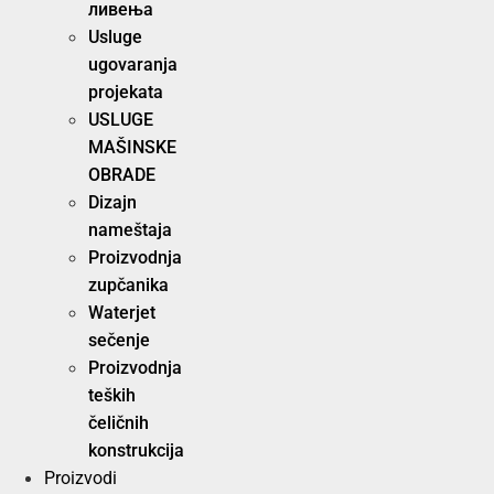
ливења
Usluge
ugovaranja
projekata
USLUGE
MAŠINSKE
OBRADE
Dizajn
nameštaja
Proizvodnja
zupčanika
Waterjet
sečenje
Proizvodnja
teških
čeličnih
konstrukcija
Proizvodi