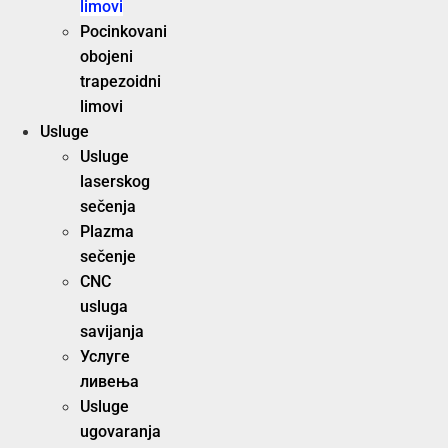
limovi
Pocinkovani
obojeni
trapezoidni
limovi
Usluge
Usluge
laserskog
sečenja
Plazma
sečenje
CNC
usluga
savijanja
Услуге
ливења
Usluge
ugovaranja