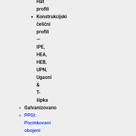
Hat
profili
Konstrukcijski
čelični
profili
—
IPE,
HEA,
HEB,
UPN,
Ugaoni
&
T-
šipka
Galvanizovano
PPGI:
Pocinkovani
obojeni