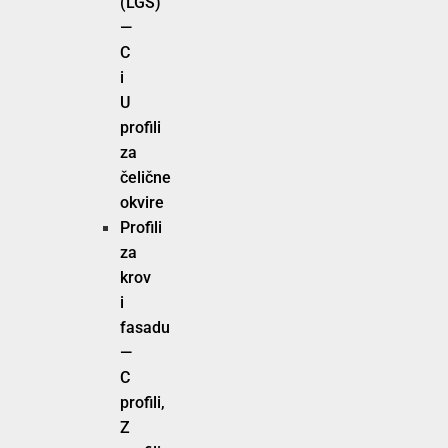
(LGS)
—
C
i
U
profili
za
čelične
okvire
Profili
za
krov
i
fasadu
—
C
profili,
Z