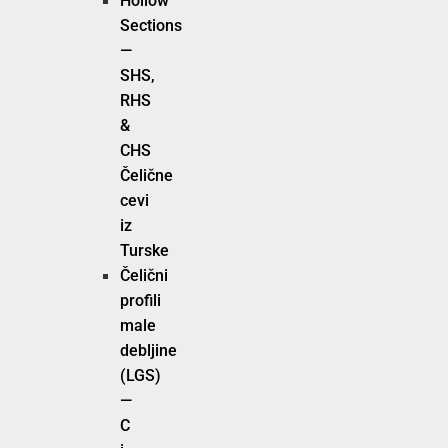
Hollow
Sections
—
SHS,
RHS
&
CHS
Čelične
cevi
iz
Turske
Čelični
profili
male
debljine
(LGS)
—
C