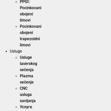
PPGI:
Pocinkovani
obojeni
limovi
Pocinkovani
obojeni
trapezoidni
limovi
Usluge
Usluge
laserskog
sečenja
Plazma
sečenje
CNC
usluga
savijanja
Услуге