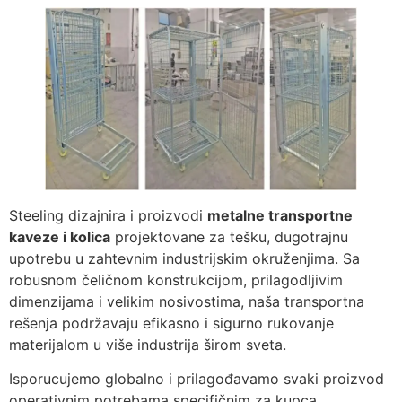
Steeling dizajnira i proizvodi
metalne transportne
kaveze i kolica
projektovane za tešku, dugotrajnu
upotrebu u zahtevnim industrijskim okruženjima. Sa
robusnom čeličnom konstrukcijom, prilagodljivim
dimenzijama i velikim nosivostima, naša transportna
rešenja podržavaju efikasno i sigurno rukovanje
materijalom u više industrija širom sveta.
Isporucujemo globalno i prilagođavamo svaki proizvod
operativnim potrebama specifičnim za kupca.