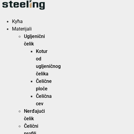
Скочите
на
садржај
Кућа
Materijali
Ugljenični
čelik
Kotur
od
ugljeničnog
čelika
Čelične
ploče
Čelična
cev
Nerđajući
čelik
Čelični
profili