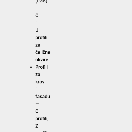
(LGS)
—
C
i
U
profili
za
čelične
okvire
Profili
za
krov
i
fasadu
—
C
profili,
Z