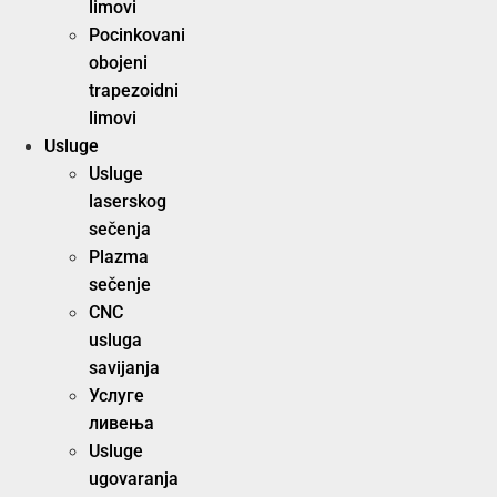
limovi
Pocinkovani
obojeni
trapezoidni
limovi
Usluge
Usluge
laserskog
sečenja
Plazma
sečenje
CNC
usluga
savijanja
Услуге
ливења
Usluge
ugovaranja