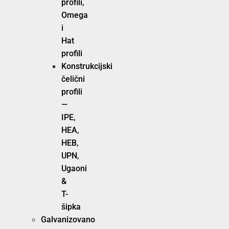
profili,
Omega
i
Hat
profili
Konstrukcijski
čelični
profili
—
IPE,
HEA,
HEB,
UPN,
Ugaoni
&
T-
šipka
Galvanizovano