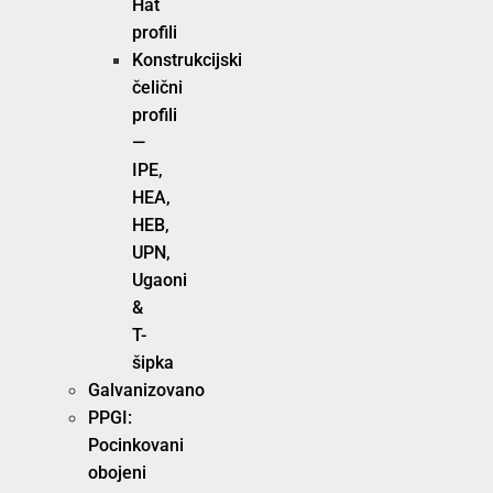
Hat
profili
Konstrukcijski
čelični
profili
—
IPE,
HEA,
HEB,
UPN,
Ugaoni
&
T-
šipka
Galvanizovano
PPGI:
Pocinkovani
obojeni