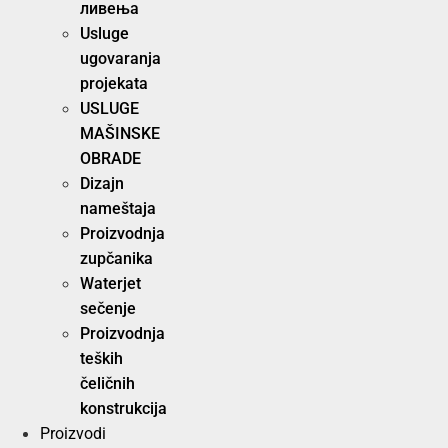
ливења
Usluge
ugovaranja
projekata
USLUGE
MAŠINSKE
OBRADE
Dizajn
nameštaja
Proizvodnja
zupčanika
Waterjet
sečenje
Proizvodnja
teških
čeličnih
konstrukcija
Proizvodi