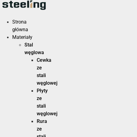
Przejdź
do
treści
Strona
główna
Materiały
Stal
węglowa
Cewka
ze
stali
węglowej
Płyty
ze
stali
węglowej
Rura
ze
stali