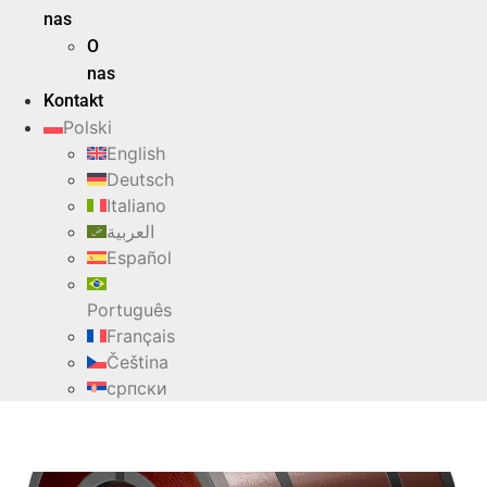
nas
O
nas
Kontakt
Polski
English
Deutsch
Italiano
العربية
Español
Português
Français
Čeština
српски