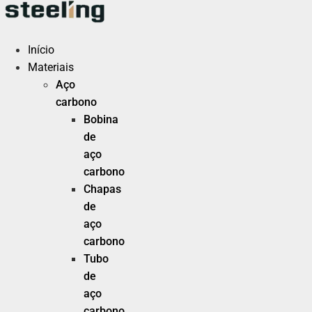
Ir
para
o
Início
conteúdo
Materiais
Aço
carbono
Bobina
de
aço
carbono
Chapas
de
aço
carbono
Tubo
de
aço
carbono