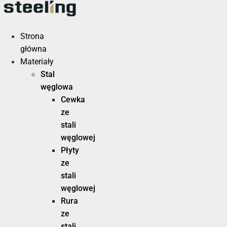
Przejdź
do
treści
Strona
główna
Materiały
Stal
węglowa
Cewka
ze
stali
węglowej
Płyty
ze
stali
węglowej
Rura
ze
stali