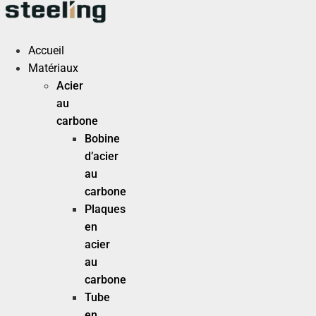
Aller
au
contenu
Accueil
Matériaux
Acier
au
carbone
Bobine
d’acier
au
carbone
Plaques
en
acier
au
carbone
Tube
en