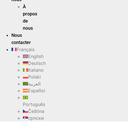
À
propos
de
nous
Nous
contacter
Français
English
Deutsch
Italiano
Polski
العربية
Español
Português
Čeština
српски