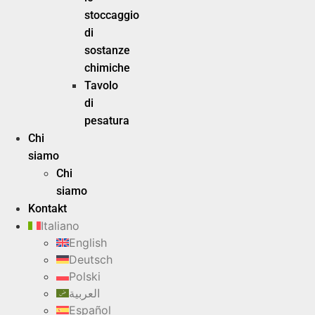
stoccaggio
di
sostanze
chimiche
Tavolo
di
pesatura
Chi
siamo
Chi
siamo
Kontakt
Italiano
English
Deutsch
Polski
العربية
Español