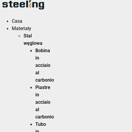
Vai
al
contenuto
Casa
Materiały
Stal
węglowa
Bobina
in
acciaio
al
carbonio
Piastre
in
acciaio
al
carbonio
Tubo
in