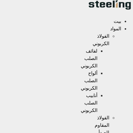
Ski
t
conten
بيت
المواد
الفولاذ
الكربوني
لفائف
الصلب
الكربوني
ألواح
الصلب
الكربوني
أنابيب
الصلب
الكربوني
الفولاذ
المقاوم
للصدأ