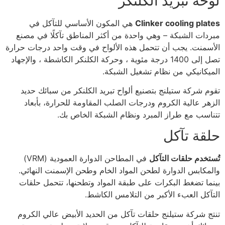
لوحة تبريد الكلنكر
Clinker cooling plates
هي المكون الأساسي للتآكل في
مبردات الشبكة – وهي واحدة من أكثر المناطق تآكلًا في مصنع
الأسمنت. يجب أن تتحمل هذه الألواح في وقت واحد درجات حرارة
تصل إلى 1400 درجة مئوية ، وحركة الكلنكر الكاشطة ، والإجهاد
الميكانيكي من نظام تشغيل الشبكة.
تقوم شركة ستيلنج بتصنيع ألواح تبريد الكلنكر من سبائك حديد
الزهر عالية الكروم ودرجات الصلب المقاومة للحرارة، بأبعاد
تتناسب مع طراز المبرد ونظام الشبكة الخاص بك.
حلقة تآكل
تُستخدم حلقات التآكل
في المطاحن الدوارة العمودية (VRM)
والمكابس الدوارة لطحن المواد الخام وطحن الإسمنت النهائي.
بينما تضغط البكرات على طبقة المواد وتطحنها، تتحمل حلقات
التآكل العبء الأكبر من التلامس الكاشط.
تنتج شركة ستيلنج حلقات تآكل من الحديد الأبيض عالي الكروم