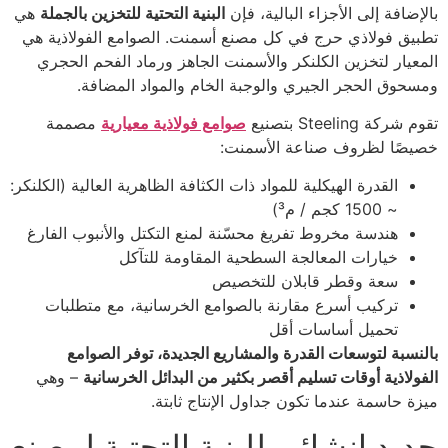
بالإضافة إلى الأجزاء البالية، فإن
البنية التحتية للتخزين بالجملة
هي
تطبيق فولاذي حرج في كل مصنع أسمنت. الصوامع الفولاذية هي
المعيار لتخزين الكلنكر والأسمنت الجاهز ورماد الفحم الحجري
ومسحوق الحجر الجيري والوجبة الخام والمواد المضافة.
تقوم شركة Steeling بتصنيع
صوامع فولاذية معيارية
مصممة
خصيصًا لظروف صناعة الأسمنت:
القدرة الهيكلية للمواد ذات الكثافة الظاهرية العالية (الكلنكر:
~ 1500 كجم / م³)
هندسة مخروط تفريغ محسّنة لمنع التكتل والأنبوب الفارغ
خيارات المعالجة السطحية المقاومة للتآكل
سعة وقطر قابلان للتخصيص
تركيب أسرع مقارنة بالصوامع الخرسانية، مع متطلبات
تحميل أساسات أقل
بالنسبة لتوسعات القدرة والمشاريع الجديدة، توفر الصوامع
الفولاذية أوقات تسليم أقصر بكثير من البدائل الخرسانية
– وهي
ميزة حاسمة عندما تكون جداول الإنتاج ثابتة.
حديد إنشائي للبنية التحتية لمصنع