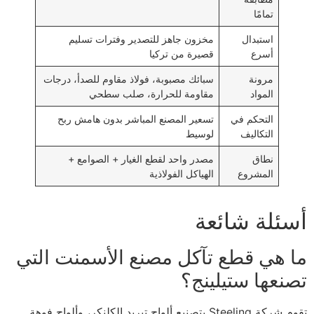
تمامًا
استبدال
مخزون جاهز للتصدير وفترات تسليم
أسرع
قصيرة من تركيا
مرونة
سبائك مصبوبة، فولاذ مقاوم للصدأ، درجات
المواد
مقاومة للحرارة، صلب سطحي
التحكم في
تسعير المصنع المباشر بدون هامش ربح
التكاليف
لوسيط
نطاق
مصدر واحد لقطع الغيار + الصوامع +
المشروع
الهياكل الفولاذية
أسئلة شائعة
ما هي قطع تآكل مصنع الأسمنت التي
تصنعها ستيلينج؟
تقوم شركة Steeling بتصنيع ألواح تبريد الكلنكر، وألواح فوهة