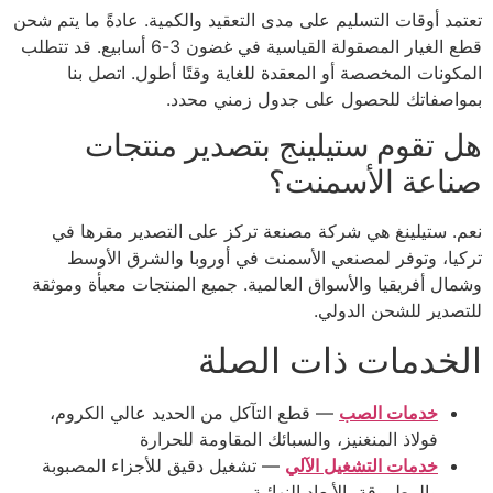
تعتمد أوقات التسليم على مدى التعقيد والكمية. عادةً ما يتم شحن
قطع الغيار المصقولة القياسية في غضون 3-6 أسابيع. قد تتطلب
المكونات المخصصة أو المعقدة للغاية وقتًا أطول. اتصل بنا
بمواصفاتك للحصول على جدول زمني محدد.
هل تقوم ستيلينج بتصدير منتجات
صناعة الأسمنت؟
نعم. ستيلينغ هي شركة مصنعة تركز على التصدير مقرها في
تركيا، وتوفر لمصنعي الأسمنت في أوروبا والشرق الأوسط
وشمال أفريقيا والأسواق العالمية. جميع المنتجات معبأة وموثقة
للتصدير للشحن الدولي.
الخدمات ذات الصلة
خدمات الصب
— قطع التآكل من الحديد عالي الكروم،
فولاذ المنغنيز، والسبائك المقاومة للحرارة
خدمات التشغيل الآلي
— تشغيل دقيق للأجزاء المصبوبة
والمطروقة بالأبعاد النهائية