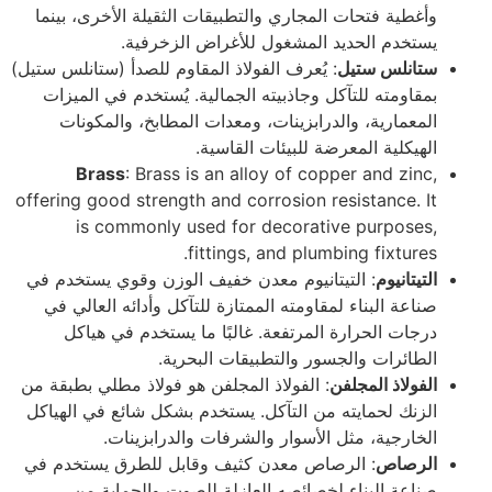
وأغطية فتحات المجاري والتطبيقات الثقيلة الأخرى، بينما
يستخدم الحديد المشغول للأغراض الزخرفية.
ستانلس ستيل
: يُعرف الفولاذ المقاوم للصدأ (ستانلس ستيل)
بمقاومته للتآكل وجاذبيته الجمالية. يُستخدم في الميزات
المعمارية، والدرابزينات، ومعدات المطابخ، والمكونات
الهيكلية المعرضة للبيئات القاسية.
Brass
: Brass is an alloy of copper and zinc,
offering good strength and corrosion resistance. It
is commonly used for decorative purposes,
fittings, and plumbing fixtures.
التيتانيوم
: التيتانيوم معدن خفيف الوزن وقوي يستخدم في
صناعة البناء لمقاومته الممتازة للتآكل وأدائه العالي في
درجات الحرارة المرتفعة. غالبًا ما يستخدم في هياكل
الطائرات والجسور والتطبيقات البحرية.
الفولاذ المجلفن
: الفولاذ المجلفن هو فولاذ مطلي بطبقة من
الزنك لحمايته من التآكل. يستخدم بشكل شائع في الهياكل
الخارجية، مثل الأسوار والشرفات والدرابزينات.
الرصاص
: الرصاص معدن كثيف وقابل للطرق يستخدم في
صناعة البناء لخصائصه العازلة للصوت والحماية من