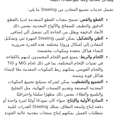
تشمل خدمات تصنيع المعادن من Steeling ما يلي:
القطع والقص
: تسمح معدات القطع المتقدمة لدينا بالقطع
الدقيق والنظيف للصفائح والألواح المعدنية. يضمن ذلك
الأبعاد الدقيقة ويقلل من الحاجة إلى تشغيل آلي إضافي.
الطي والتشكيل
: يمكن لفنيي Steeling المهرة ثني وتشكيل
المعادن إلى أشكال وزوايا مختلفة. هذه القدرة ضرورية
لإنشاء هياكل معقدة ومكونات مخصصة.
اللحام والربط
: يتمتع فنيو اللحام المعتمدون لديهم بالكفاءة
في تقنيات اللحام المختلفة، بما في ذلك لحام MIG و TIG
واللحام القوسي. يمكنهم ربط المكونات المعدنية معًا لإنشاء
هياكل قوية ومتينة.
التجميع والتشطيب
: يمكن لشركة ستيلنج تجميع المكونات
المعدنية المصنعة وتقديم اللمسات النهائية، مثل التجليخ
والتلميع والطلاء. يضمن ذلك مظهرًا سلسًا واحترافيًا.
النماذج الأولية والإنتاج
: سواء كان نموذجًا أوليًا لمرة واحدة أو
دفعة إنتاج واسعة النطاق، تمتلك Steeling القدرات لتلبية
متطلبات العميل. يمكنهم إنتاج منتجات معدنية عالية الجودة