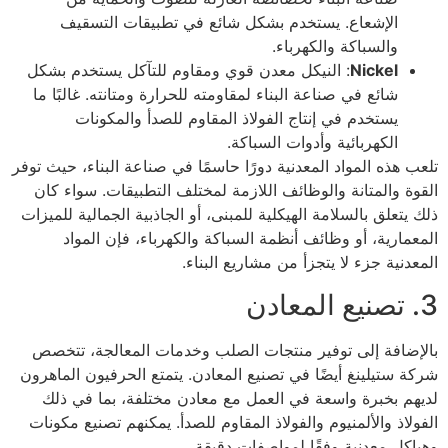
الإشعاع. يستخدم بشكل شائع في تطبيقات التسقيف
والسباكة والكهرباء.
Nickel
: النيكل معدن قوي ومقاوم للتآكل يستخدم بشكل
شائع في صناعة البناء لمقاومته للحرارة ومتانته. غالبًا ما
يستخدم في إنتاج الفولاذ المقاوم للصدأ والمكونات
الكهربائية وأدوات السباكة.
تلعب هذه المواد المعدنية دورًا حاسمًا في صناعة البناء، حيث توفر
القوة والمتانة والوظائف اللازمة لمختلف التطبيقات. سواء كان
ذلك يتعلق بالسلامة الهيكلية للمبنى، أو الجاذبية الجمالية للميزات
المعمارية، أو وظائف أنظمة السباكة والكهرباء، فإن المواد
المعدنية جزء لا يتجزأ من مشاريع البناء.
3. تصنيع المعادن
بالإضافة إلى توفير منتجات الصلب وخدمات المعالجة، تتخصص
شركة ستيلينغ أيضًا في تصنيع المعادن. يتمتع الحرفيون الماهرون
لديهم بخبرة واسعة في العمل مع معادن مختلفة، بما في ذلك
الفولاذ والألمنيوم والفولاذ المقاوم للصدأ. يمكنهم تصنيع مكونات
وهياكل معدنية وفقًا لمواصفات دقيقة.