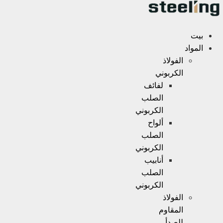
Ski
t
conten
بيت
المواد
الفولاذ
الكربوني
لفائف
الصلب
الكربوني
ألواح
الصلب
الكربوني
أنابيب
الصلب
الكربوني
الفولاذ
المقاوم
للصدأ