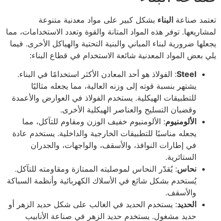
تعتمد صناعة
البناء
بشكل كبير على مواد معدنية متنوعة
لمشاريعها. توفر هذه المواد المتانة والقوة وتعدد الاستخدامات، مما
يجعلها ضرورية لبناء المباني والبنية التحتية والهياكل الأخرى. فيما
يلي بعض المواد المعدنية شائعة الاستخدام في قطاع البناء:
Steel
: الفولاذ هو أحد المعادن الأكثر استخدامًا في البناء.
يشتهر بنسبة قوته إلى وزنه العالية، مما يجعله مثاليًا
للتطبيقات الهيكلية. يستخدم الفولاذ في العوارض والأعمدة
وقضبان التسليح والعناصر الهيكلية الأخرى.
الألومنيوم
: الألومنيوم خفيف الوزن ومقاوم للتآكل، مما
يجعله مناسبًا للتطبيقات الخارجية والداخلية. يستخدم عادة
في إطارات النوافذ، والأسقف، والواجهات، والجدران
الستائرية.
نحاس
: يُقدّر النحاس لموصليته الممتازة ومقاومته للتآكل.
يُستخدم بشكل شائع في الأسلاك الكهربائية وأنظمة السباكة
والأسقف.
الحديد
: يستخدم الحديد في الغالب على شكل حديد الزهر أو
حديد مشغول. يستخدم حديد الزهر في صناعة الأنابيب