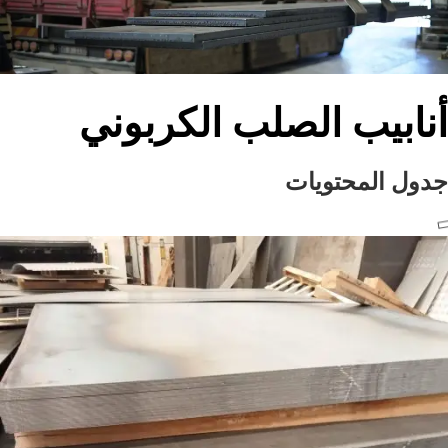
ب الصلب الكربوني
محتويات